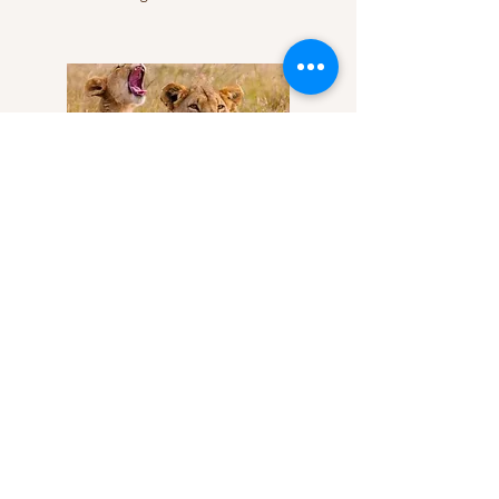
Safari-Pakete der mittleren
Preisklasse in Tansania
Wir kümmern uns um alle Ihre
Unterbringungswünsche, von Luxus-
Lodges bis hin zu Unterkünften der
gehobenen Mittelklasse, und
organisieren vielfältige Ausflüge,
darunter Wandersafaris,
Vogelbeobachtungen,
Wildbeobachtungen und
Strandausflüge zu exotischen Inseln.