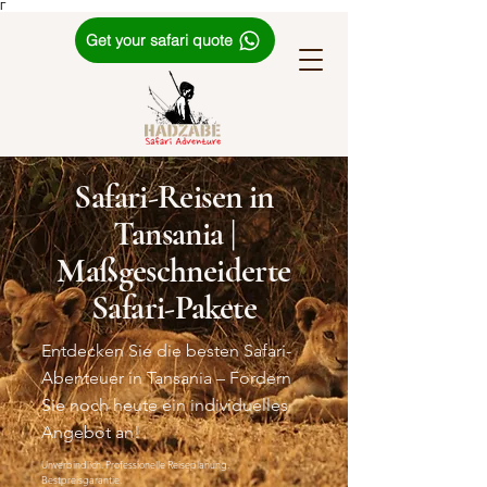
Γ
Get your safari quote
Safari-Reisen in
Tansania |
Maßgeschneiderte
Safari-Pakete
Entdecken Sie die besten Safari-
Abenteuer in Tansania – Fordern
Sie noch heute ein individuelles
Angebot an!
Unverbindlich. Professionelle Reiseplanung.
Bestpreisgarantie.